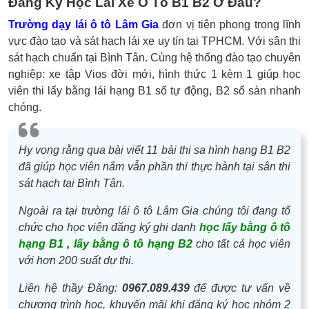
Đăng Ký Học Lái Xe Ô Tô B1 B2 Ở Đâu?
Trường dạy lái ô tô Lâm Gia
đơn vị tiên phong trong lĩnh
vực đào tạo và sát hạch lái xe uy tín tại TPHCM. Với sân thi
sát hạch chuẩn tại Bình Tân. Cùng hệ thống đào tạo chuyên
nghiệp: xe tập Vios đời mới, hình thức 1 kèm 1 giúp học
viên thi lấy bằng lái hạng B1 số tự động, B2 số sàn nhanh
chóng.
Hy vọng rằng qua bài viết 11 bài thi sa hình hạng B1 B2
đã giúp học viên nắm vẫn phần thi thực hành tại sân thi
sát hạch tại Bình Tân.
Ngoài ra tại trường lái ô tô Lâm Gia chúng tôi đang tổ
chức cho học viên đăng ký ghi danh
học lấy bằng ô tô
hạng B1
,
lấy bằng ô tô hạng B2
cho tất cả học viên
với hơn 200 suất dự thi.
Liên hệ thầy Đăng:
0967.089.439
để được tư vấn về
chương trình học, khuyến mãi khi đăng ký học nhóm 2