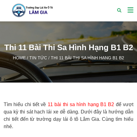
Thi 11 Bài Thi Sa Hình Hạng B1 B2
HOME
/
TIN TỨC
/
THI 11 BÀI THI SA HÌNH HẠNG B1 B2
Tìm hiểu chi tiết về
11 bài thi sa hình hạng B1 B2
để vượt
qua kỳ thi sát hạch lái xe dễ dàng. Dưới đây là hướng dẫn
chi tiết đến từ trường dạy lái ô tô Lâm Gia. Cùng tìm hiểu
nhé.