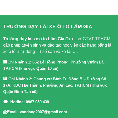
TRƯỜNG DẠY LÁI XE Ô TÔ LÂM GIA
Trường dạy lái xe ô tô Lâm Gia
được sở GTVT TPHCM
cấp phép tuyển sinh và đào tạo học viên các hạng bằng lái
xe ô tô B tự động - B số sàn và xe tải C1
🏢
Chi Nhánh 1: 652 Lê Hồng Phong, Phường Vườn Lài,
TP.HCM (khu vực Quận 10 cũ)
🏢
Chi Nhánh 2: Chung cư Bình Trị Đông B – Đường Số
17A, KDC Hai Thành, Phường An Lạc, TP.HCM (Khu vực
Quận Bình Tân cũ)
☎ Hotline: 0967.089.439
📩Email: vandang2907@gmail.com