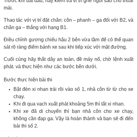
Trước khi bắt đầu, hãy kiểm tra vị trí ghế ngồi sao cho thoải
mái.
Thao tác với vị trí đặt chân: côn – phanh – ga đối với B2, và
chân ga – thắng với hạng B1.
Điều chỉnh gương chiếu hậu 2 bên vừa tầm để có thể quan
sát rõ ràng điểm bánh xe sau khi tiếp xúc với mặt đường.
Cuối cùng hãy thắt dây an toàn, đề máy nổ, chờ lệnh xuất
phát. và thực hiện như các bước bên dưới.
Bước thực hiện bài thi
Bật đèn xi nhan trái rồi vào số 1, nhả côn từ từ cho xe
chạy.
Khi đi qua vạch xuất phát khoảng 5m thì tắt xi nhan.
Khi xe đã di chuyển thì bạn nhả côn cho xe chạy,
không cần đạp ga. Vậy là hoàn thành và bạn sẽ đi đến
bài thi số 2.