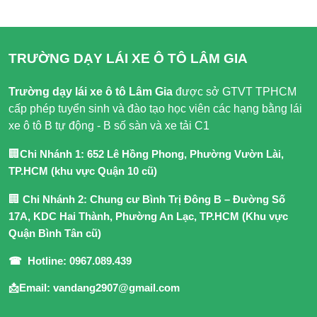
TRƯỜNG DẠY LÁI XE Ô TÔ LÂM GIA
Trường dạy lái xe ô tô Lâm Gia
được sở GTVT TPHCM
cấp phép tuyển sinh và đào tạo học viên các hạng bằng lái
xe ô tô B tự động - B số sàn và xe tải C1
🏢
Chi Nhánh 1: 652 Lê Hồng Phong, Phường Vườn Lài,
TP.HCM (khu vực Quận 10 cũ)
🏢
Chi Nhánh 2: Chung cư Bình Trị Đông B – Đường Số
17A, KDC Hai Thành, Phường An Lạc, TP.HCM (Khu vực
Quận Bình Tân cũ)
☎ Hotline: 0967.089.439
📩Email: vandang2907@gmail.com