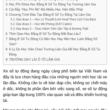
Học Phí Khóa Học Bằng B Số Tự Động Tại Trường Lâm Gia
Cái Bẫy “Học Phí Rẻ” Mà Nhiều Học Viên Mắc Phải
Chương Trình Đào Tạo Bằng B Số Tự Động Tại Lâm Gia
Giai đoạn 1 – Học Lý Thuyết (Linh Hoạt Theo Lịch Của Bạn)
Giai đoạn 2 – Học Mô Phỏng (DAT Cabin)
Giai đoạn 3 – Thực Hành Trên Sân Tập & Đường Thật
Thời Gian Học Bằng B Số Tự Động Mất Bao Lâu?
Bằng B Số Tự Động Có Nên Học Hay Nên Học Luôn Bằng Số
Sàn?
6 Lý Do Học Viên Chọn Trường Lâm Gia Để Học Bằng B Số Tự
Động
TRƯỜNG DẠY LÁI Ô TÔ LÂM GIA
Xe số tự động đang ngày càng phổ biến tại Việt Nam và
đây là lựa chọn hàng đầu của những người mới học lái xe
lần đầu. Không cần lo về bàn đạp côn, không sợ chết máy
ở dốc, không bị phân tâm bởi việc sang số, xe số tự động
giúp bạn tập trung 100% vào quan sát và điều khiển hướng
lái.