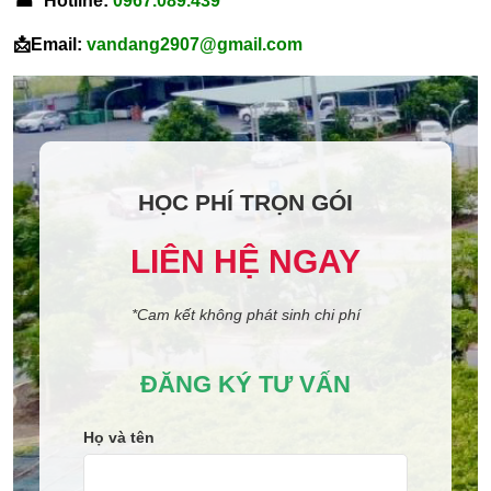
☎ Hotline:
0967.089.439
📩Email:
vandang2907@gmail.com
HỌC PHÍ TRỌN GÓI
LIÊN HỆ NGAY
*Cam kết không phát sinh chi phí
ĐĂNG KÝ TƯ VẤN
Họ và tên