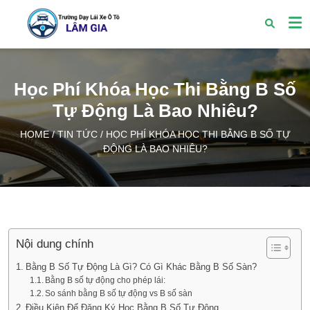
Học Phí Khóa Học Thi Bằng B Số
Tự Động Là Bao Nhiêu?
HOME
/
TIN TỨC
/
HỌC PHÍ KHÓA HỌC THI BẰNG B SỐ TỰ
ĐỘNG LÀ BAO NHIÊU?
Nội dung chính
Bằng B Số Tự Động Là Gì? Có Gì Khác Bằng B Số Sàn?
Bằng B số tự động cho phép lái:
So sánh bằng B số tự động vs B số sàn
Điều Kiện Để Đăng Ký Học Bằng B Số Tự Động