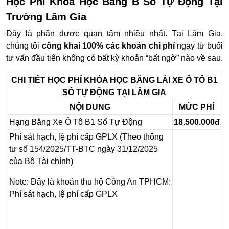
Học Phí Khóa Học Bằng B Số Tự Động Tại
Trường Lâm Gia
Đây là phần được quan tâm nhiều nhất. Tại Lâm Gia,
chúng tôi
công khai 100% các khoản chi phí
ngay từ buổi
tư vấn đầu tiên không có bất kỳ khoản “bất ngờ” nào về sau.
CHI TIẾT HỌC PHÍ KHÓA HỌC BẰNG LÁI XE Ô TÔ B1
SỐ TỰ ĐỘNG TẠI LÂM GIA
NỘI DUNG
MỨC PHÍ
Hạng Bằng Xe Ô Tô B1 Số Tự Động
18.500.000đ
Phí sát hạch, lệ phí cấp GPLX (Theo thông
tư số 154/2025/TT-BTC ngày 31/12/2025
của Bộ Tài chính)
Note: Đây là khoản thu hộ Công An TPHCM:
Phí sát hạch, lệ phí cấp GPLX