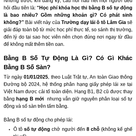
Nhưng trước khi đăng ký, câu hỏi hầu hết mọi người đều
hỏi đầu tiên là:
“Học phí khóa học thi bằng B số tự động
là bao nhiêu? Gồm những khoản gì? Có phát sinh
không?”
Bài viết này của
Trường dạy lái ô tô Lâm Gia
sẽ
giải đáp toàn bộ từ mức học phí thực tế, so sánh thị trường,
đến lý do tại sao học viên nên chọn đúng nơi ngay từ đầu
để không mất thêm tiền oan.
Bằng B Số Tự Động Là Gì? Có Gì Khác
Bằng B Số Sàn?
Từ ngày
01/01/2025
, theo Luật Trật tự, An toàn Giao thông
Đường bộ 2024, hệ thống phân hạng giấy phép lái xe tại
Việt Nam được cải tổ toàn diện. Hạng B1, B2 cũ được thay
bằng
hạng B mới
nhưng vẫn giữ nguyên phân loại số tự
động và số sàn trên tấm bằng.
Bằng B số tự động cho phép lái:
Ô tô
số tự động
chở người đến
8 chỗ
(không kể ghế