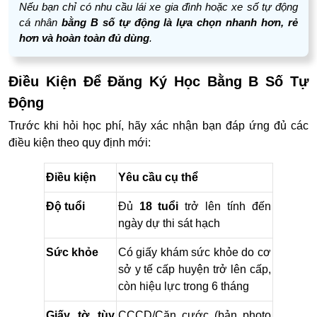
Học phí
20.405.000đ
20.305.000đ
Nếu bạn chỉ có nhu cầu lái xe gia đình hoặc xe số tự động
cá nhân
bằng B số tự động là lựa chọn nhanh hơn, rẻ
Phù hợp với
Người dùng xe cá
Tài xế chuyên
hơn và hoàn toàn đủ dùng
.
ai
nhân, chạy dịch vụ,
nghiệp, muốn linh
chỉ dùng xe số tự
hoạt, nâng bằng
Điều Kiện Để Đăng Ký Học Bằng B Số Tự
động
Động
Trước khi hỏi học phí, hãy xác nhận bạn đáp ứng đủ các
điều kiện theo quy định mới:
Điều kiện
Yêu cầu cụ thể
Độ tuổi
Đủ
18 tuổi
trở lên tính đến
ngày dự thi sát hạch
Sức khỏe
Có giấy khám sức khỏe do cơ
sở y tế cấp huyện trở lên cấp,
còn hiệu lực trong 6 tháng
Giấy tờ tùy
CCCD/Căn cước (bản photo