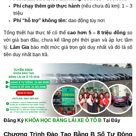
Phí chạy thêm giờ thực hành
(nếu chưa đủ km): 1 – 3
triệu
Phí “hỗ trợ” không tên:
dao động tùy nơi
Tổng thiệt hại thực tế có thể
cao hơn 5 – 8 triệu đồng
so
với giá ban đầu, chưa kể lãng phí thời gian và áp lực tâm
lý.
Lâm Gia
báo một mức giá trọn gói duy nhất và đó là số
tiền duy nhất bạn trả.
Đăng Ký
KHÓA HỌC BẰNG LÁI XE Ô TÔ B
Tại Đây
Chương Trình Đào Tạo Bằng B Số Tự Động