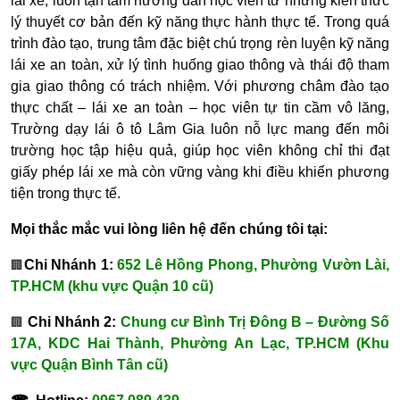
lái xe, luôn tận tâm hướng dẫn học viên từ những kiến thức
lý thuyết cơ bản đến kỹ năng thực hành thực tế. Trong quá
trình đào tạo, trung tâm đặc biệt chú trọng rèn luyện kỹ năng
lái xe an toàn, xử lý tình huống giao thông và thái độ tham
gia giao thông có trách nhiệm. Với phương châm đào tạo
thực chất – lái xe an toàn – học viên tự tin cầm vô lăng,
Trường dạy lái ô tô Lâm Gia luôn nỗ lực mang đến môi
trường học tập hiệu quả, giúp học viên không chỉ thi đạt
giấy phép lái xe mà còn vững vàng khi điều khiển phương
tiện trong thực tế.
Mọi thắc mắc vui lòng liên hệ đến chúng tôi tại:
Chi Nhánh 1:
652 Lê Hồng Phong, Phường Vườn Lài,
🏢
TP.HCM (khu vực Quận 10 cũ)
Chi Nhánh 2:
Chung cư Bình Trị Đông B – Đường Số
🏢
17A, KDC Hai Thành, Phường An Lạc, TP.HCM (Khu
vực Quận Bình Tân cũ)