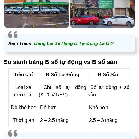
Xem Thêm:
Bằng Lái Xe Hạng B Tự Động Là Gì?
So sánh bằng B số tự động vs B số sàn
Tiêu chí
B Số Tự Động
B Số Sàn
Loại xe
Chỉ số tự động
Số tự động + số
được lái
(AT/CVT/EV)
sàn
Độ khó học
Dễ hơn
Khó hơn
Thời gian
2 – 2.5 tháng
2.5 – 3 tháng
học