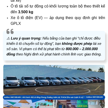
tài xế)
Ô tô tải số tự động có khối lượng toàn bộ theo thiết kế
đến
3.500 kg
Xe ô tô điện (EV) — áp dụng theo quy định ghi trên
GPLX
⚠️
Lưu ý quan trọng:
Nếu bằng của bạn ghi “chỉ được điều
khiển ô tô chuyển số tự động”, bạn
không được phép
lái xe
số sàn. Vi phạm có thể bị phạt tiền từ
800.000 – 2.000.000
đồng
theo Nghị định xử phạt hành chính lĩnh vực giao thông.