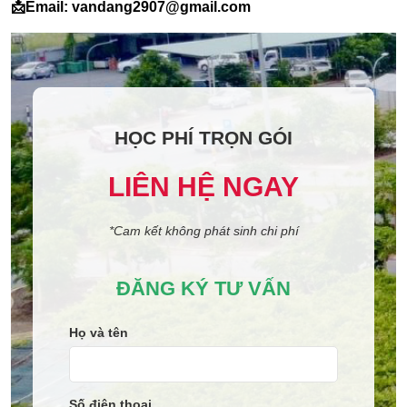
📩Email: vandang2907@gmail.com
HỌC PHÍ TRỌN GÓI
LIÊN HỆ NGAY
*Cam kết không phát sinh chi phí
ĐĂNG KÝ TƯ VẤN
Họ và tên
Số điện thoại