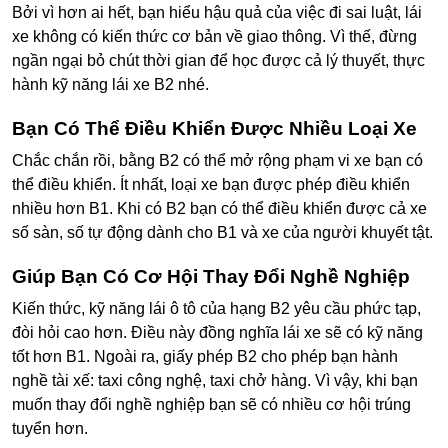
Bởi vì hơn ai hết, bạn hiểu hậu quả của việc đi sai luật, lái
xe không có kiến thức cơ bản về giao thông. Vì thế, đừng
ngần ngại bỏ chút thời gian để học được cả lý thuyết, thực
hành kỹ năng lái xe B2 nhé.
Bạn Có Thể Điều Khiển Được Nhiều Loại Xe
Chắc chắn rồi, bằng B2 có thể mở rộng phạm vi xe bạn có
thể điều khiển. Ít nhất, loại xe bạn được phép điều khiển
nhiều hơn B1. Khi có B2 bạn có thể điều khiển được cả xe
số sàn, số tự động dành cho B1 và xe của người khuyết tật.
Giúp Bạn Có Cơ Hội Thay Đổi Nghề Nghiệp
Kiến thức, kỹ năng lái ô tô của hạng B2 yêu cầu phức tạp,
đòi hỏi cao hơn. Điều này đồng nghĩa lái xe sẽ có kỹ năng
tốt hơn B1. Ngoài ra, giấy phép B2 cho phép bạn hành
nghề tài xế: taxi công nghệ, taxi chở hàng. Vì vậy, khi bạn
muốn thay đổi nghề nghiệp bạn sẽ có nhiều cơ hội trúng
tuyển hơn.