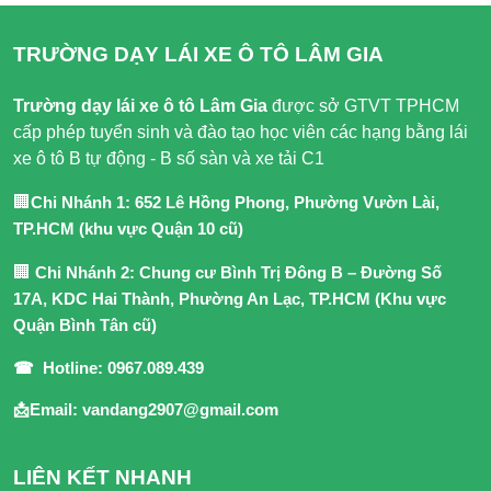
TRƯỜNG DẠY LÁI XE Ô TÔ LÂM GIA
Trường dạy lái xe ô tô Lâm Gia
được sở GTVT TPHCM
cấp phép tuyển sinh và đào tạo học viên các hạng bằng lái
xe ô tô B tự động - B số sàn và xe tải C1
🏢
Chi Nhánh 1: 652 Lê Hồng Phong, Phường Vườn Lài,
TP.HCM (khu vực Quận 10 cũ)
🏢
Chi Nhánh 2: Chung cư Bình Trị Đông B – Đường Số
17A, KDC Hai Thành, Phường An Lạc, TP.HCM (Khu vực
Quận Bình Tân cũ)
☎ Hotline: 0967.089.439
📩Email: vandang2907@gmail.com
LIÊN KẾT NHANH