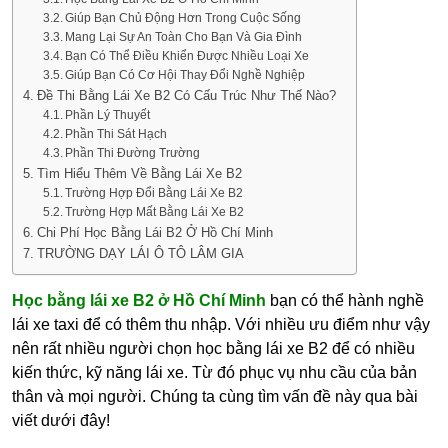
Giúp Bạn Chủ Động Hơn Trong Cuộc Sống
Mang Lại Sự An Toàn Cho Bạn Và Gia Đình
Bạn Có Thể Điều Khiển Được Nhiều Loại Xe
Giúp Bạn Có Cơ Hội Thay Đổi Nghề Nghiệp
Đề Thi Bằng Lái Xe B2 Có Cấu Trúc Như Thế Nào?
Phần Lý Thuyết
Phần Thi Sát Hạch
Phần Thi Đường Trường
Tìm Hiểu Thêm Về Bằng Lái Xe B2
Trường Hợp Đổi Bằng Lái Xe B2
Trường Hợp Mất Bằng Lái Xe B2
Chi Phí Học Bằng Lái B2 Ở Hồ Chí Minh
TRƯỜNG DẠY LÁI Ô TÔ LÂM GIA
Học bằng lái xe B2 ở Hồ Chí Minh
bạn có thể hành nghề
lái xe taxi để có thêm thu nhập. Với nhiều ưu điểm như vậy
nên rất nhiều người chọn học bằng lái xe B2 để có nhiều
kiến thức, kỹ năng lái xe. Từ đó phục vụ nhu cầu của bản
thân và mọi người. Chúng ta cùng tìm vấn đề này qua bài
viết dưới đây!