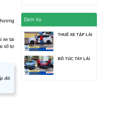
Dịch Vụ
 phương
THUÊ XE TẬP LÁI
 xe tại
i số tự
BỔ TÚC TAY LÁI
ấp đôi