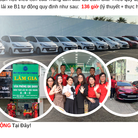
g lái xe B1 tự động quy định như sau:
136 giờ
(lý thuyết + thực 
ĐỘNG
Tại Đây!