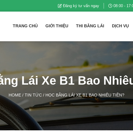
Đăng ký tư vấn ngay
08:00 - 17:
TRANG CHỦ
GIỚI THIỆU
THI BẰNG LÁI
DỊCH VỤ
ng Lái Xe B1 Bao Nhiê
HOME
/
TIN TỨC
/
HỌC BẰNG LÁI XE B1 BAO NHIÊU TIỀN?