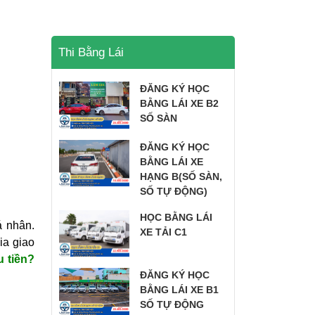
Thi Bằng Lái
ĐĂNG KÝ HỌC
BẰNG LÁI XE B2
SỐ SÀN
ĐĂNG KÝ HỌC
BẰNG LÁI XE
HẠNG B(SỐ SÀN,
SỐ TỰ ĐỘNG)
HỌC BẰNG LÁI
á nhân.
XE TẢI C1
ia giao
u tiền?
ĐĂNG KÝ HỌC
BẰNG LÁI XE B1
SỐ TỰ ĐỘNG