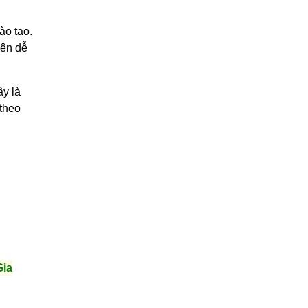
ào tạo.
iên dễ
ây là
 theo
Gia