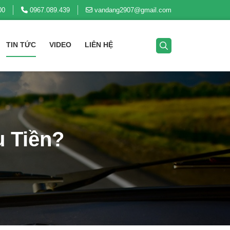
00
0967.089.439
vandang2907@gmail.com
TIN TỨC
VIDEO
LIÊN HỆ
u Tiền?