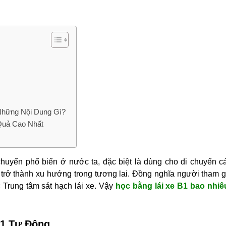
Những Nội Dung Gì?
 Quả Cao Nhất
chuyển phổ biến ở nước ta, đặc biệt là dùng cho di chuyển c
trở thành xu hướng trong tương lai. Đồng nghĩa người tham g
ác Trung tâm sát hạch lái xe. Vậy
học bằng lái xe B1 bao nhiê
B1 Tự Động