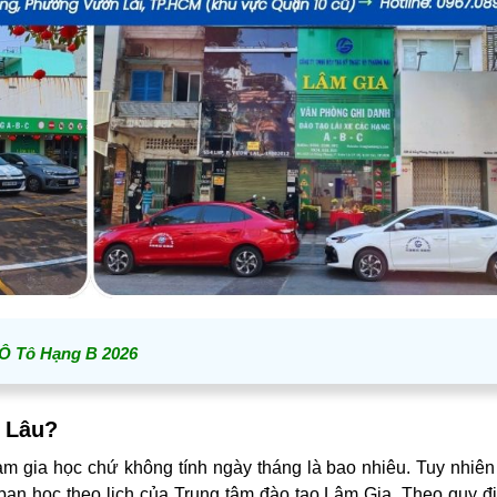
 Ô Tô Hạng B 2026
 Lâu?
am gia học chứ không tính ngày tháng là bao nhiêu. Tuy nhiên
ạn học theo lịch của Trung tâm đào tạo Lâm Gia. Theo quy đ