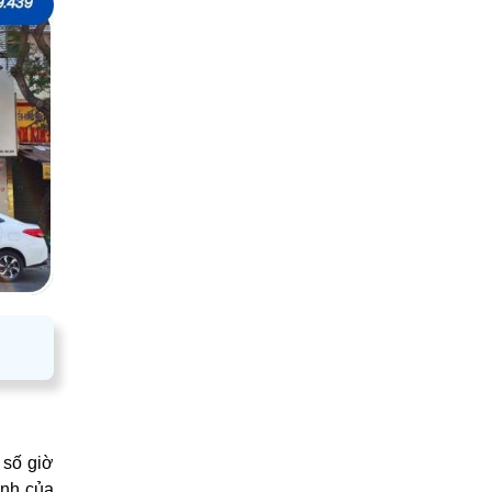
 số giờ
ịnh của