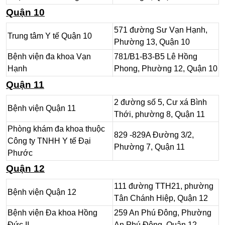
Quận 10
82 Cao Lỗ, Phường 4, Quận
Bệnh viện Quận 8
8
571 đường Sư Vạn Hạnh,
Trung tâm Y tế Quận 10
Phường 13, Quận 10
Bệnh viện đa khoa Vạn
781/B1-B3-B5 Lê Hồng
Hạnh
Phong, Phường 12, Quận 10
Phòng khám đa khoa thuộc
Quận 11
461 Sư Vạn Hạnh, Phường
Trường đại học Y khoa
12, Quận 10
2 đường số 5, Cư xá Bình
Phạm Ngọc Thạch
Bệnh viện Quận 11
Thới, phường 8, Quận 11
Phòng khám đa khoa Quốc
522-524 Nguyễn Chí Thanh,
Phòng khám đa khoa thuộc
Tế Nhân Hậu
phường 7, Quận 10
829 -829A Đường 3/2,
Công ty TNHH Y tế Đại
Phường 7, Quận 11
Phòng khám đa khoa thuộc
Phước
45 Thành Thái, Phường 14,
Công ty Cổ phần Dịch vụ
Quận 10
Quận 12
Đầu tư Saigon Healthcare
111 đường TTH21, phường
Bệnh viện Quận 12
Tân Chánh Hiệp, Quận 12
Bệnh viện Đa khoa Hồng
259 An Phú Đông, Phường
Đức II
An Phú Đông, Quận 12