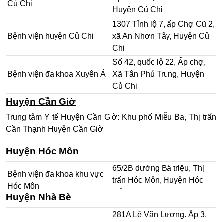
Củ Chi
Huyện Củ Chi
1307 Tỉnh lộ 7, ấp Chợ Cũ 2,
Bệnh viện huyện Củ Chi
xã An Nhơn Tây, Huyện Củ
Chi
Số 42, quốc lộ 22, Ấp chợ,
Bệnh viện đa khoa Xuyên Á
Xã Tân Phú Trung, Huyện
Củ Chi
Huyện Cần Giờ
Trung tâm Y tế Huyện Cần Giờ: Khu phố Miễu Ba, Thị trấn
Cần Thạnh Huyện Cần Giờ
Huyện Hóc Môn
65/2B đường Bà triệu, Thị
Bệnh viện đa khoa khu vực
trấn Hóc Môn, Huyện Hóc
Hóc Môn
Môn
Huyện Nhà Bè
75 Bà Triệu, Khu phố 01, Thị
Trung tâm y tế huyện Hóc
281A Lê Văn Lương. Ấp 3,
trấn Hóc Môn, Huyện Hóc