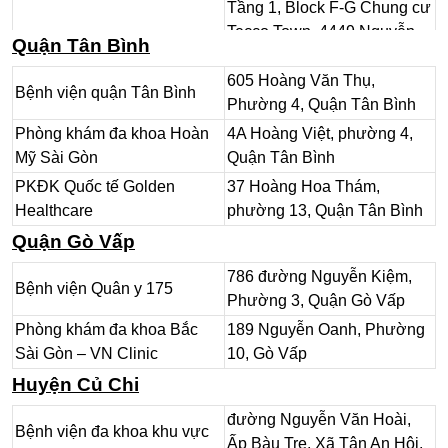
Tầng 1, Block F-G Chung cư
Tecco Town, 4449 Nguyễn
Quận Tân Bình
Phòng khám Đa khoa Quốc
Cửu Phú, Khu phố 4,
tế Time
Phường Tân Tạo A, Quận
605 Hoàng Văn Thụ,
Bệnh viện quận Tân Bình
Bình Tân.
Phường 4, Quận Tân Bình
4423 Nguyễn Cửu Phú, khu
Phòng khám đa khoa Hoàn
4A Hoàng Việt, phường 4,
PKĐK Khu Công nghiệp Tân
phố 4, Phường Tân Tạo A,
Mỹ Sài Gòn
Quận Tân Bình
Tạo
Quận Bình Tân
PKĐK Quốc tế Golden
37 Hoàng Hoa Thám,
Healthcare
phường 13, Quận Tân Bình
Quận Gò Vấp
786 đường Nguyễn Kiệm,
Bệnh viện Quân y 175
Phường 3, Quận Gò Vấp
Phòng khám đa khoa Bắc
189 Nguyễn Oanh, Phường
Sài Gòn – VN Clinic
10, Gò Vấp
Huyện Củ Chi
đường Nguyễn Văn Hoài,
Bệnh viện đa khoa khu vực
Ấp Bàu Tre, Xã Tân An Hội,