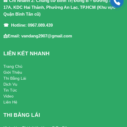
🏢
Chi Nhánh 2: Chung cư Bình Trị Đông B – Đường Số
17A, KDC Hai Thành, Phường An Lạc, TP.HCM (Khu vực
Quận Bình Tân cũ)
☎ Hotline: 0967.089.439
📩Email: vandang2907@gmail.com
LIÊN KẾT NHANH
Trang Chủ
Giới Thiệu
Thi Bằng Lái
Dịch Vụ
Tin Tức
Video
Liên Hệ
THI BẰNG LÁI