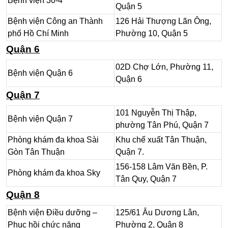
Bệnh viện 30-4
Quận 5
Bệnh viện Công an Thành
126 Hải Thượng Lãn Ông,
phố Hồ Chí Minh
Phường 10, Quận 5
Quận 6
02D Chợ Lớn, Phường 11,
Bệnh viện Quận 6
Quận 6
Quận 7
Trung tâm Y khoa Hoàng
285 Bà Hom, Phường 13,
Khang
Quận 6
101 Nguyễn Thị Thập,
Bệnh viện Quận 7
phường Tân Phú, Quận 7
Phòng khám đa khoa Sài
Khu chế xuất Tân Thuận,
Gòn Tân Thuận
Quận 7.
156-158 Lâm Văn Bền, P.
Phòng khám đa khoa Sky
Tân Quy, Quận 7
Quận 8
Bệnh viện Điều dưỡng –
125/61 Âu Dương Lân,
Phục hồi chức năng
Phường 2, Quận 8