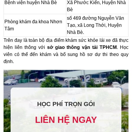
Môn
Bệnh viện huyện Nhà Bè
Xã Phước Kiển, Huyện Nhà
Môn
Bè
số 469 đường Nguyễn Văn
Phòng khám đa khoa Nhơn
Tạo, xã Long Thới, Huyện
Tâm
Nhà Bè.
Trên đay là toàn bộ địa điểm khám sức khỏe lái xe đã thực
hiện liên thông với
sở giao thông vận tải TPHCM
. Học
viên có thể đến khám và bổ sung hồ sơ dự thi theo quy
định.
HỌC PHÍ TRỌN GÓI
LIÊN HỆ NGAY