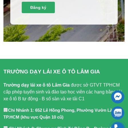
TRƯỜNG DẠY LÁI XE Ô TÔ LÂM GIA
Trường dạy lái xe ô tô Lâm Gia
được sở GTVT TPHCM
cấp phép tuyển sinh và đào tạo học viên các hạng bằng lái
xe ô tô B tự động - B số sàn và xe tải C1
🏢
Chi Nhánh 1: 652 Lê Hồng Phong, Phường Vườn Lài,
TP.HCM (khu vực Quận 10 cũ)