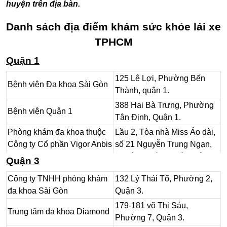
huyện trên địa bàn.
Danh sách địa điểm khám sức khỏe lái xe
TPHCM
Quận 1
125 Lê Lợi, Phường Bến
Bệnh viện Đa khoa Sài Gòn
Thành, quận 1.
388 Hai Bà Trưng, Phường
Bệnh viện Quận 1
Tân Định, Quận 1.
Phòng khám đa khoa thuộc
Lầu 2, Tòa nhà Miss Áo dài,
Công ty Cổ phần Vigor Anbis
số 21 Nguyễn Trung Ngạn,
Japan
Phường Bến Nghé, Quận 1.
Quận 3
Cơ sở 2: 235-237 Trần
Công ty TNHH phòng khám
132 Lý Thái Tổ, Phường 2,
Bệnh viện Quận 1
Hưng Đạo, Phường Cô
đa khoa Sài Gòn
Quận 3.
Giang
, Quận 1.
179-181 võ Thị Sáu,
Trung tâm đa khoa Diamond
Phường 7, Quận 3.