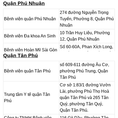
Quận Phú Nhuận
274 đường Nguyễn Trọng
Bệnh viện quận Phú Nhuận
Tuyển, Phường 8, Quận Phú
Nhuận
10 Trần Huy Liệu, Phường
Bệnh viện Đa khoa An Sinh
12, Quận Phú Nhuận
Số 60-60A, Phan Xích Long,
Bệnh viện Hoàn Mỹ Sài Gòn
Phường 1, Quận Phú Nhuận
Quận Tân Phú
Trung tâm Y tế Quận Phú
23 Nguyễn Văn Đậu,
số 609-611 đường Âu Cơ,
Nhuận
Phường 5, Quận Phú Nhuận
Bệnh viện quận Tân Phú
phường Phú Trung, Quận
Tân Phú
Cơ sở 1:83/1 đường Vườn
Lài, phường Phú Thọ Hoà
Trung tâm Y tế quận Tân
quận Tân Phú và 265 Tân
Phú
Quý, phường Tân Quý,
Quận Tân Phú.
Công ty TNHH Bệnh viện
116 Gò Dầu, Phường Tân