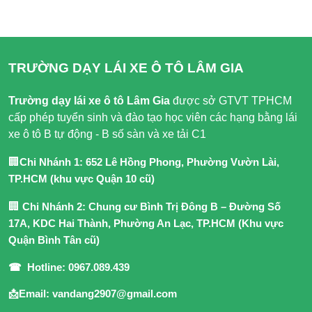
TRƯỜNG DẠY LÁI XE Ô TÔ LÂM GIA
Trường dạy lái xe ô tô Lâm Gia
được sở GTVT TPHCM
cấp phép tuyển sinh và đào tạo học viên các hạng bằng lái
xe ô tô B tự động - B số sàn và xe tải C1
🏢
Chi Nhánh 1: 652 Lê Hồng Phong, Phường Vườn Lài,
TP.HCM (khu vực Quận 10 cũ)
🏢
Chi Nhánh 2: Chung cư Bình Trị Đông B – Đường Số
17A, KDC Hai Thành, Phường An Lạc, TP.HCM (Khu vực
Quận Bình Tân cũ)
☎ Hotline: 0967.089.439
📩Email: vandang2907@gmail.com