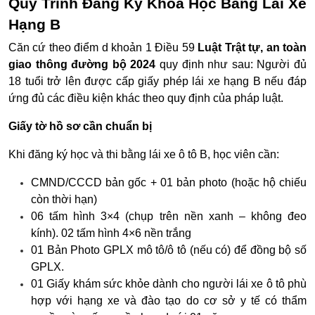
Quy Trình Đăng Ký Khóa Học Bằng Lái Xe
Hạng B
Căn cứ theo điểm d khoản 1 Điều 59
Luật Trật tự, an toàn
giao thông đường bộ 2024
quy định như sau: Người đủ
18 tuổi trở lên được cấp giấy phép lái xe hạng B nếu đáp
ứng đủ các điều kiện khác theo quy định của pháp luật.
Giấy tờ hồ sơ cần chuẩn bị
Khi đăng ký học và thi bằng lái xe ô tô B, học viên cần:
CMND/CCCD bản gốc + 01 bản photo (hoặc hộ chiếu
còn thời hạn)
06 tấm hình 3×4 (chụp trên nền xanh – không đeo
kính). 02 tấm hình 4×6 nền trắng
01 Bản Photo GPLX mô tô/ô tô (nếu có) để đồng bộ số
GPLX.
01 Giấy khám sức khỏe dành cho người lái xe ô tô phù
hợp với hạng xe và đào tạo do cơ sở y tế có thẩm