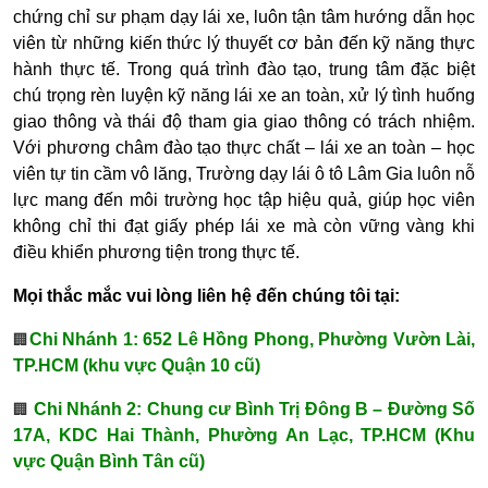
chứng chỉ sư phạm dạy lái xe, luôn tận tâm hướng dẫn học
viên từ những kiến thức lý thuyết cơ bản đến kỹ năng thực
hành thực tế. Trong quá trình đào tạo, trung tâm đặc biệt
chú trọng rèn luyện kỹ năng lái xe an toàn, xử lý tình huống
giao thông và thái độ tham gia giao thông có trách nhiệm.
Với phương châm đào tạo thực chất – lái xe an toàn – học
viên tự tin cầm vô lăng, Trường dạy lái ô tô Lâm Gia luôn nỗ
lực mang đến môi trường học tập hiệu quả, giúp học viên
không chỉ thi đạt giấy phép lái xe mà còn vững vàng khi
điều khiển phương tiện trong thực tế.
Mọi thắc mắc vui lòng liên hệ đến chúng tôi tại:
Chi Nhánh 1: 652 Lê Hồng Phong, Phường Vườn Lài,
🏢
TP.HCM (khu vực Quận 10 cũ)
Chi Nhánh 2: Chung cư Bình Trị Đông B – Đường Số
🏢
17A, KDC Hai Thành, Phường An Lạc, TP.HCM (Khu
vực Quận Bình Tân cũ)