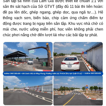
Sân tập sa hình của Lâm Gia được thiết kế
chuẩn 1:1
với
sân thi sát hạch của Sở GTVT (đầy đủ 11 bài thi liên hoàn:
đề pa lên dốc, ghép ngang, ghép dọc, qua ngã tư…).
Hệ
thống vạch sơn, biển báo, chip cảm ứng chấm điểm tự
động được trang bị ngay trên sân tập.
Khu vực nhà chờ có
mái che, nước uống miễn phí, học viên không phải chen
chúc phơi nắng chờ đến lượt lái như các bãi tập tự phát.