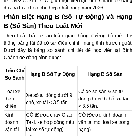
tư 154/2025/TT-BTC
, giúp học viên tại Bình Chánh dễ dàng
đưa ra lựa chọn phù hợp nhất trong năm 2026.
Phân Biệt Hạng B (Số Tự Động) Và Hạng
B (Số Sàn) Theo Luật Mới
Theo
Luật Trật tự, an toàn giao thông đường bộ mới
, hệ
thống bằng lái đã có sự điều chỉnh mang tính bước ngoặt.
Dưới đây là bảng so sánh chi tiết để học viên tại Bình
Chánh dễ dàng hình dung:
Tiêu Chí
Hạng B Số Tự Động
Hạng B Số Sàn
So Sánh
Loại xe
Cả xe số sàn & số tự
Xe số tự động dưới 9
điều
động dưới 9 chỗ, xe tải
chỗ, xe tải < 3.5 tấn.
khiển
< 3.5 tấn.
Kinh
CÓ
(Được chạy Grab,
CÓ
(Được kinh doanh
doanh
Taxi, xe hợp đồng nếu
vận tải mọi loại xe trong
vận tải
lái xe số tự động).
hạng).