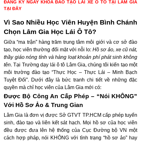
ĐĂNG KÝ NGAY KHÓA ĐÀO TẠO LÁI XE Ô TÔ TẠI LÂM GIA
TẠI ĐÂY
Vì Sao Nhiều Học Viên Huyện Bình Chánh
Chọn Lâm Gia Học Lái Ô Tô?
Giữa “ma trận” hàng trăm trung tâm môi giới và cơ sở đào
tạo, học viên thường đối mặt với nỗi lo:
Hồ sơ ảo, xe cũ nát,
thầy giáo nóng tính và hàng loạt khoản phí phát sinh không
tên
.
Tại
Trường dạy lái ô tô Lâm Gia
, chúng tôi kiến tạo một
môi trường đào tạo
“Thực Học – Thực Lái – Minh Bạch
Tuyệt Đối”
. Dưới đây là bức tranh chi tiết về những đặc
quyền mà chỉ học viên của Lâm Gia mới có:
Được Bộ Công An Cấp Phép – “Nói KHÔNG”
Với Hồ Sơ Ảo & Trung Gian
Lâm Gia là đơn vị được Sở GTVT TP.HCM cấp phép tuyển
sinh, đào tạo và liên kết sát hạch. Mọi hồ sơ của học viên
đều được đưa lên hệ thống của Cục Đường bộ VN một
cách hợp pháp, nói KHÔNG với tình trạng “hồ sơ ảo” hay