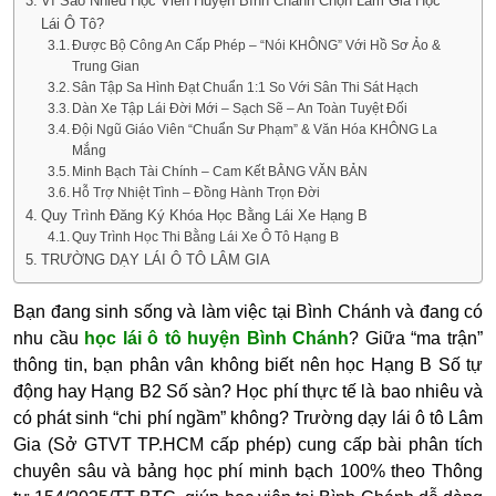
Vì Sao Nhiều Học Viên Huyện Bình Chánh Chọn Lâm Gia Học
Lái Ô Tô?
Được Bộ Công An Cấp Phép – “Nói KHÔNG” Với Hồ Sơ Ảo &
Trung Gian
Sân Tập Sa Hình Đạt Chuẩn 1:1 So Với Sân Thi Sát Hạch
Dàn Xe Tập Lái Đời Mới – Sạch Sẽ – An Toàn Tuyệt Đối
Đội Ngũ Giáo Viên “Chuẩn Sư Phạm” & Văn Hóa KHÔNG La
Mắng
Minh Bạch Tài Chính – Cam Kết BẰNG VĂN BẢN
Hỗ Trợ Nhiệt Tình – Đồng Hành Trọn Đời
Quy Trình Đăng Ký Khóa Học Bằng Lái Xe Hạng B
Quy Trình Học Thi Bằng Lái Xe Ô Tô Hạng B
TRƯỜNG DẠY LÁI Ô TÔ LÂM GIA
Bạn đang sinh sống và làm việc tại Bình Chánh và đang có
nhu cầu
học lái ô tô huyện Bình Chánh
?
Giữa “ma trận”
thông tin, bạn phân vân không biết nên học
Hạng B Số tự
động
hay
Hạng B2 Số sàn
? Học phí thực tế là bao nhiêu và
có phát sinh “chi phí ngầm” không?
Trường dạy lái ô tô Lâm
Gia
(Sở GTVT TP.HCM cấp phép) cung cấp bài phân tích
chuyên sâu và bảng học phí minh bạch 100% theo
Thông