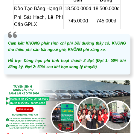
Đào Tạo Bằng Hạng B
18.500.000đ
18.500.000đ
Phí Sát Hạch, Lệ Phí
745.000đ
745.000đ
Cấp GPLX
Phí Ôn Luyện Xe Thiết
1.060.000đ
1.160.000đ
Bị Trên Sân Sát Hạch
Cam kết:
KHÔNG phát sinh chi phí bồi dưỡng thầy cô, KHÔNG
Tổng Chi Phí
20.305.000đ
20.405.000đ
thu thêm phí sân bãi ngoài giờ, KHÔNG phí xăng xe.
Hỗ trợ:
Đóng học phí linh hoạt thành 2 đợt (Đợt 1: 50% khi
đăng ký, Đợt 2: 50% sau khi học xong lý thuyết).