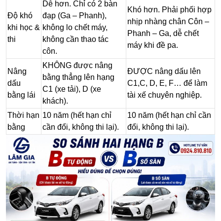
Dễ hơn.
Chỉ có 2 bàn
Khó hơn.
Phải phối hợp
Độ khó
đạp (Ga – Phanh),
nhịp nhàng chân Côn –
khi học &
không lo chết máy,
Phanh – Ga, dễ chết
thi
không cần thao tác
máy khi đề pa.
côn.
KHÔNG được nâng
Nâng
ĐƯỢC nâng dấu lên
bằng thẳng lên hạng
dấu
C1,C, D, E, F… để làm
C1 (xe tải), D (xe
bằng lái
tài xế chuyên nghiệp.
khách).
Thời hạn
10 năm (hết hạn chỉ
10 năm (hết hạn chỉ cần
bằng
cần đổi, không thi lại).
đổi, không thi lại).