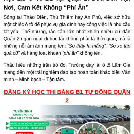
Nơi, Cam Kết Không “Phí Ẩn”
Sống tại Thảo Điền, Thủ Thiêm hay An Phú, việc sở hữu
một chiếc ô tô để phục vụ gia đình hay công việc là nhu cầu
tất yếu. Thế nhưng, rào cản lớn nhất khiến nhiều cư dân
Quận 2 ngần ngại đi học lái không phải là thời gian, mà là
những nỗi ám ảnh mang tên:
“Sợ thầy la mắng”, “Sợ xe tập
quá cũ”
và hàng loạt khoản
“phí ẩn”
không tên.
Thấu hiểu những trăn trở đó,
Trường dạy lái ô tô Lâm Gia
mang đến một trải nghiệm đào tạo hoàn toàn khác biệt:
Văn
minh – Minh bạch – Tận tâm.
ĐĂNG KÝ HỌC THI BẰNG B1 TỰ ĐỘNG QUẬN
2