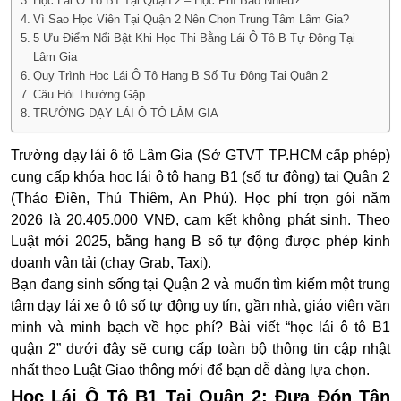
Học Lái Ô Tô B1 Tại Quận 2 – Học Phí Bao Nhiêu?
Vì Sao Học Viên Tại Quận 2 Nên Chọn Trung Tâm Lâm Gia?
5 Ưu Điểm Nổi Bật Khi Học Thi Bằng Lái Ô Tô B Tự Động Tại
Lâm Gia
Quy Trình Học Lái Ô Tô Hạng B Số Tự Động Tại Quận 2
Câu Hỏi Thường Gặp
TRƯỜNG DẠY LÁI Ô TÔ LÂM GIA
Trường dạy lái ô tô Lâm Gia (Sở GTVT TP.HCM cấp phép)
cung cấp khóa học lái ô tô hạng B1 (số tự động) tại Quận 2
(Thảo Điền, Thủ Thiêm, An Phú). Học phí trọn gói năm
2026 là
20.405.000 VNĐ
, cam kết không phát sinh. Theo
Luật mới 2025, bằng hạng B số tự động được phép kinh
doanh vận tải (chạy Grab, Taxi).
Bạn đang sinh sống tại Quận 2 và muốn tìm kiếm một trung
tâm dạy lái xe ô tô số tự động uy tín, gần nhà, giáo viên văn
minh và minh bạch về học phí? Bài viết “học lái ô tô B1
quận 2” dưới đây sẽ cung cấp toàn bộ thông tin cập nhật
nhất theo Luật Giao thông mới để bạn dễ dàng lựa chọn.
Học Lái Ô Tô B1 Tại Quận 2: Đưa Đón Tận