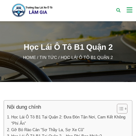
Học Lái Ô Tô B1 Quận 2
HOME
/
TIN TỨC
/
HỌC LÁI Ô TÔ B1 QUẬN 2
Nội dung chính
Học Lái Ô Tô B1 Tại Quận 2: Đưa Đón Tận Nơi, Cam Kết Không
“Phí Ẩn”
Gỡ Bỏ Rào Cản “Sợ Thầy La, Sợ Xe Cũ”