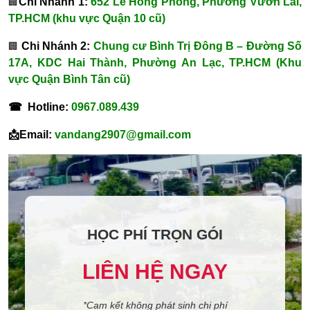
Chi Nhánh 1:
652 Lê Hồng Phong, Phường Vườn Lài,
🏢
TP.HCM (khu vực Quận 10 cũ)
Chi Nhánh 2:
Chung cư Bình Trị Đông B – Đường Số
🏢
17A, KDC Hai Thành, Phường An Lạc, TP.HCM (Khu
vực Quận Bình Tân cũ)
☎ Hotline:
0967.089.439
📩Email:
vandang2907@gmail.com
HỌC PHÍ TRỌN GÓI
LIÊN HỆ NGAY
*Cam kết không phát sinh chi phí