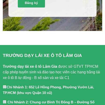
TRƯỜNG DẠY LÁI XE Ô TÔ LÂM GIA
Trường dạy lái xe ô tô Lâm Gia
được sở GTVT TPHCM
cấp phép tuyển sinh và đào tạo học viên các hạng bằng lái
xe ô tô B tự động - B số sàn và xe tải C1
🏢
Chi Nhánh 1: 652 Lê Hồng Phong, Phường Vườn Lài,
TP.HCM (khu vực Quận 10 cũ)
🏢
Chi Nhánh 2: Chung cư Bình Trị Đông B – Đường Số