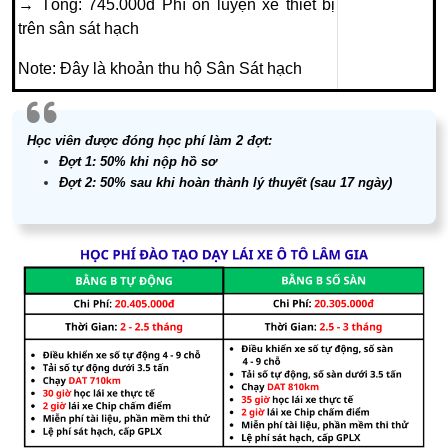
→ Tổng: 745.000đ Phí ôn luyện xe thiết bị
trên sân sát hạch
Note: Đây là khoản thu hộ Sân Sát hạch
Giá thuê xe cảm biến sát hạch:
480.000đ
Học viên được đóng học phí làm 2 đợt:
Phí hướng dẫn và bảo hiểm tay lái:
Đợt 1: 50% khi nộp hồ sơ
100.000đ
Đợt 2: 50% sau khi hoàn thành lý thuyết (sau 17 ngày)
→ Giờ ôn luyện theo nhu cầu của học viên
(thông thường là 2 giờ): 1.160.000đ
TỔNG
20.405.000đ