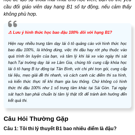
cầu đổi giáo viên dạy hạng
B1 số tự động
, nếu cảm thấy
không phù hợp.
⚠ Lưu ý hình thức học bao đậu 100% đối với hạng B1?
Hiện nay nhiều
trung tâm dạy lái ô tô
quảng cáo với hình thức học
bao đậu 100%, là không đúng, việc thi đậu hay rớt phụ thuộc vào
quá trình ôn luyện của bạn, và tâm lý khi lái xe vào ngày thi sát
hạch.Tại trường dạy lái xe Lâm Gia, chúng tôi cung cấp khóa học
lái ô tô hạng B tự động tại Tân Bình, với chi phí trọn gói, cung cấp
tài liệu, mẹo giải đề thi nhanh, và cách canh các điểm thi sa hình,
và kiến thức thực tế khi tham gia lưu thông. Chứ không có hình
thức thi đậu 100% như 1 số trung tâm khác tại Sài Gòn. Tại ngày
sát hạch bạn phải chuẩn bị tâm lý thật tốt để tránh ảnh hưởng đến
kết quả thi.
Câu Hỏi Thường Gặp
Câu 1: Tôi thi lý thuyết B1 bao nhiêu điểm là đậu?