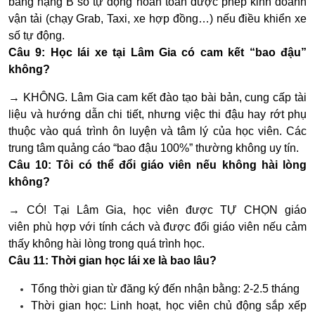
bằng hạng B số tự động hoàn toàn được phép kinh doanh
vận tải (chạy Grab, Taxi, xe hợp đồng…) nếu điều khiển xe
số tự động.
Câu 9: Học lái xe tại Lâm Gia có cam kết “bao đậu”
không?
→ KHÔNG. Lâm Gia cam kết đào tạo bài bản, cung cấp tài
liệu và hướng dẫn chi tiết, nhưng việc thi đậu hay rớt phụ
thuộc vào quá trình ôn luyện và tâm lý của học viên. Các
trung tâm quảng cáo “bao đậu 100%” thường không uy tín.
Câu 10: Tôi có thể đổi giáo viên nếu không hài lòng
không?
→ CÓ! Tại Lâm Gia, học viên được
TỰ CHỌN giáo
viên
phù hợp với tính cách và được đổi giáo viên nếu cảm
thấy không hài lòng trong quá trình học.
Câu 11: Thời gian học lái xe là bao lâu?
Tổng thời gian từ đăng ký đến nhận bằng: 2-2.5 tháng
Thời gian học: Linh hoạt, học viên chủ động sắp xếp