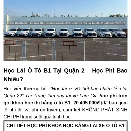
Học Lái Ô Tô B1 Tại Quận 2 – Học Phí Bao
Nhiêu?
Học viên thường hỏi:
“Học lái xe B1 hết bao nhiêu tiền tại
Quận 2?” Tại Trung tâm dạy lái xe Lâm Gia
h
ọc phí trọn
gói khóa học thi bằng ô tô B1: 20.405.000đ
(đã bao gồm
lệ phí thi và phí ôn luyện), cam kết
KHÔNG PHÁT SINH
CHI PHÍ
trong suốt quá trình học.
CHI TIẾT HỌC PHÍ KHÓA HỌC BẰNG LÁI XE Ô TÔ B1