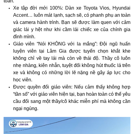
toàn.
Xe tập đời mới 100%:
Dàn xe Toyota Vios, Hyundai
Accent… luôn mát lạnh, sạch sẽ, có phanh phụ an toàn
và camera hành trình. Bạn sẽ được làm quen với cảm
giác lái y hệt như khi cầm lái chiếc xe của chính gia
đình mình.
Giáo viên “Nói KHÔNG với la mắng”:
Đội ngũ huấn
luyện viên tại Lâm Gia được tuyển chọn khắt khe
không chỉ về tay lái mà còn về
thái độ
. Thầy cô luôn
nhẹ nhàng, kiên nhẫn, tuyệt đối không hút thuốc lá trên
xe và không có những lời lẽ nặng nề gây áp lực cho
học viên.
Được quyền đổi giáo viên:
Nếu cảm thấy không hợp
“tần số” với giáo viên hiện tại, bạn hoàn toàn có thể yêu
cầu đổi sang một thầy/cô khác miễn phí mà không cần
ngại ngùng.