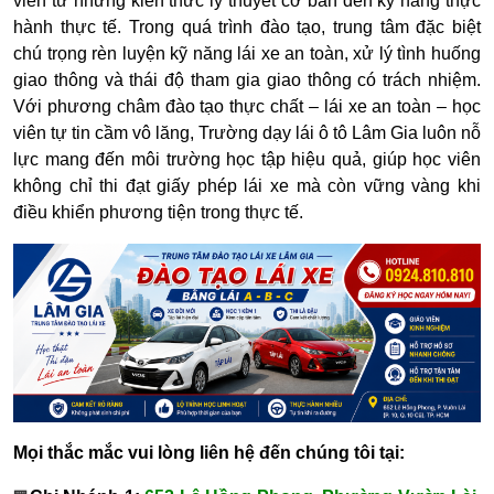
viên từ những kiến thức lý thuyết cơ bản đến kỹ năng thực
hành thực tế. Trong quá trình đào tạo, trung tâm đặc biệt
chú trọng rèn luyện kỹ năng lái xe an toàn, xử lý tình huống
giao thông và thái độ tham gia giao thông có trách nhiệm.
Với phương châm đào tạo thực chất – lái xe an toàn – học
viên tự tin cầm vô lăng, Trường dạy lái ô tô Lâm Gia luôn nỗ
lực mang đến môi trường học tập hiệu quả, giúp học viên
không chỉ thi đạt giấy phép lái xe mà còn vững vàng khi
điều khiển phương tiện trong thực tế.
Mọi thắc mắc vui lòng liên hệ đến chúng tôi tại: