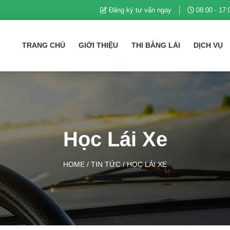
Đăng ký tư vấn ngay
08:00 - 17:
TRANG CHỦ
GIỚI THIỆU
THI BẰNG LÁI
DỊCH VỤ
Học Lái Xe
HOME
/
TIN TỨC
/
HỌC LÁI XE