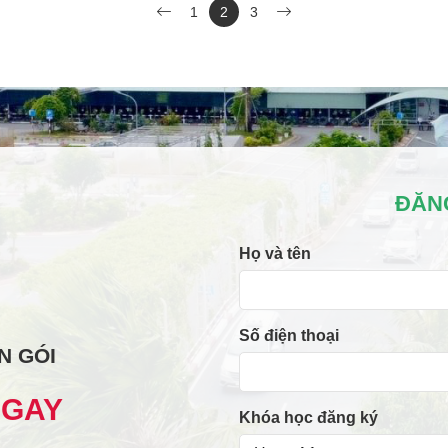
1
2
3
ĐĂN
Họ và tên
Số điện thoại
N GÓI
NGAY
Khóa học đăng ký