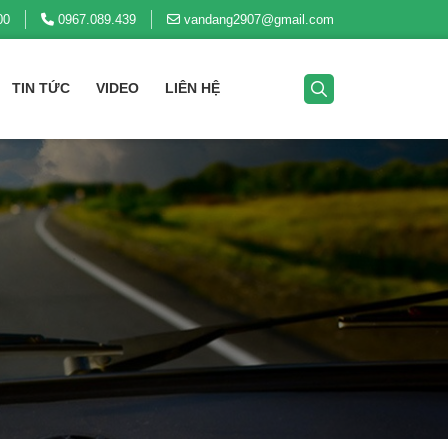
00
0967.089.439
vandang2907@gmail.com
TIN TỨC
VIDEO
LIÊN HỆ