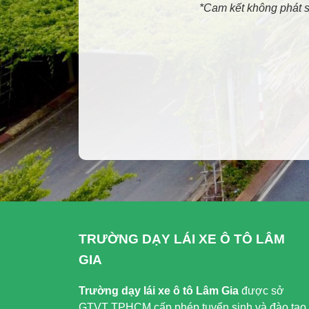
*Cam kết không phát s
TRƯỜNG DẠY LÁI XE Ô TÔ LÂM
GIA
Trường dạy lái xe ô tô Lâm Gia
được sở
GTVT TPHCM cấp phép tuyển sinh và đào tạo