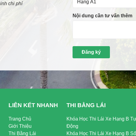
inh chi phí
Nội dung cần tư vấn thêm
LIÊN KẾT NHANH
THI BẰNG LÁI
Trang Chủ
Khóa Học Thi Lái Xe Hạng B T
Giới Thiệu
Động
Thi Bằng Lái
Khóa Học Thi Lái Xe Hạng B S